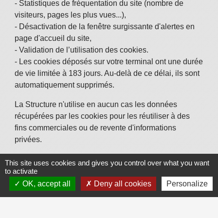
- Statistiques de fréquentation du site (nombre de
visiteurs, pages les plus vues...),
- Désactivation de la fenêtre surgissante d'alertes en
page d'accueil du site,
- Validation de l’utilisation des cookies.
- Les cookies déposés sur votre terminal ont une durée
de vie limitée à 183 jours. Au-delà de ce délai, ils sont
automatiquement supprimés.
La Structure n'utilise en aucun cas les données
récupérées par les cookies pour les réutiliser à des
fins commerciales ou de revente d'informations
privées.
Vous pouvez choisir de désactiver les cookies dans
This site uses cookies and gives you control over what you want
votre navigateur en vous basant sur les
to activate
documentations ci-dessous (à sélectionner selon votre
OK, accept all
Deny all cookies
Personalize
navigateur web) :
- Mozilla Firefox